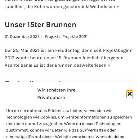
Jubelfest, die Kühe wurden geschmückt
Weiterlesen »
Unser 15ter Brunnen
31. Dezember 2021
Projekte
,
Projekte 2021
Der 25. Mai 2021 ist ein Freudentag, denn seit Projektbeginn
2013 wurde heute unser 15. Brunnen feierlich übergeben.
Asante sana! Es ist der Brunnen des
Weiterlesen »
Bester Kompost
Wir schätzen Ihre
31. Dezember 2021
Projekte
,
Projekte 2021
Privatsphäre
Zu den Lehrinhalten der Ausbildungen in biologischer
Um dir ein optimales Erlebnis zu bieten, verwenden wir
Landwirtschaft gehörte auch das Anlegen von fruchtbarer
Technologien wie Cookies, um Geräteinformationen zu speichern
Komposterde. Japhet und Mathias, unsere beiden Lehrer,
und/oder darauf zuzugreifen. Wenn du diesen Technologien
zustimmst, können wir Daten wie das Surfverhalten oder
machten sich im Mai
Weiterlesen »
eindeutige IDs auf dieser Website verarbeiten. Wenn du deine