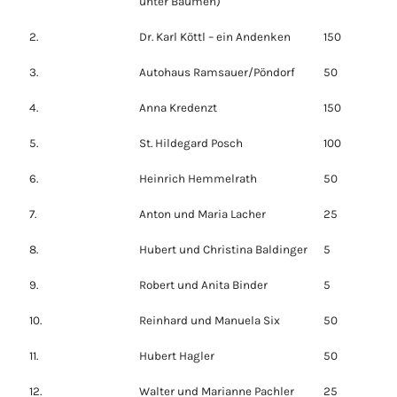
unter Bäumen)
2.
Dr. Karl Köttl – ein Andenken
150
3.
Autohaus Ramsauer/Pöndorf
50
4.
Anna Kredenzt
150
5.
St. Hildegard Posch
100
6.
Heinrich Hemmelrath
50
7.
Anton und Maria Lacher
25
8.
Hubert und Christina Baldinger
5
9.
Robert und Anita Binder
5
10.
Reinhard und Manuela Six
50
11.
Hubert Hagler
50
12.
Walter und Marianne Pachler
25