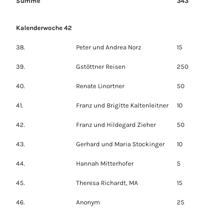
Summe
343
Kalenderwoche 42
38.
Peter und Andrea Norz
15
39.
Gstöttner Reisen
250
40.
Renate Linortner
50
41.
Franz und Brigitte Kaltenleitner
10
42.
Franz und Hildegard Zieher
50
43.
Gerhard und Maria Stockinger
10
44.
Hannah Mitterhofer
5
45.
Theresa Richardt, MA
15
46.
Anonym
25