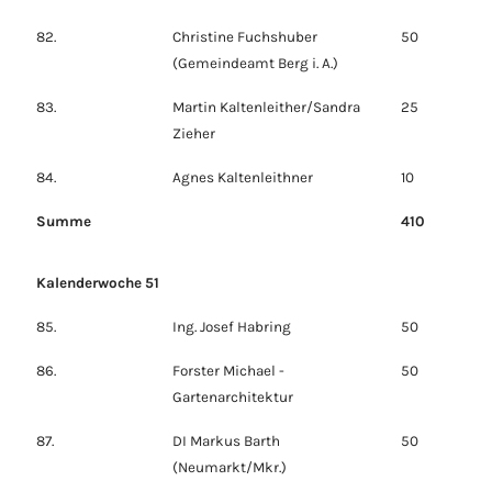
82.
Christine Fuchshuber
50
(Gemeindeamt Berg i. A.)
83.
Martin Kaltenleither/Sandra
25
Zieher
84.
Agnes Kaltenleithner
10
Summe
410
Kalenderwoche 51
85.
Ing. Josef Habring
50
86.
Forster Michael -
50
Gartenarchitektur
87.
DI Markus Barth
50
(Neumarkt/Mkr.)