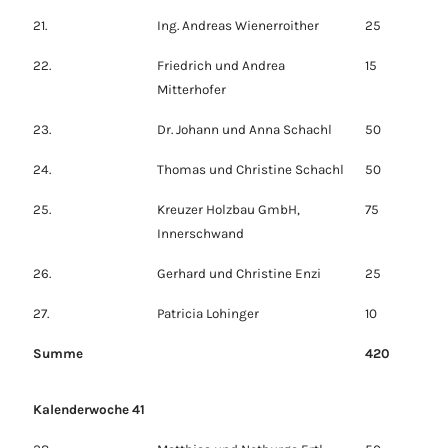
21.
Ing. Andreas Wienerroither
25
22.
Friedrich und Andrea
15
Mitterhofer
23.
Dr. Johann und Anna Schachl
50
24.
Thomas und Christine Schachl
50
25.
Kreuzer Holzbau GmbH,
75
Innerschwand
26.
Gerhard und Christine Enzi
25
27.
Patricia Lohinger
10
Summe
420
Kalenderwoche 41