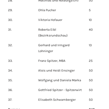
28.
Matthias und Notburga Ertl
50
29.
Ohla Pucher
5
30.
Viktoria Hofauer
10
31.
Roberta Eibl
40
(Bezirksrundschau)
32.
Gerhard und Irmgard
13
Lohninger
33.
Franz Spitzer, MBA
25
34.
Alois und Heidi Ensinger
50
35.
Wolfgang und Daniela Marka
50
36.
Gottfried Spitzer - Spitzerwirt
50
37.
Elisabeth Schwamberger
50