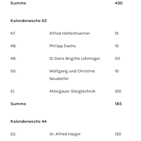
Summe
430
Kalenderwoche 43
47.
Alfred Hörtenhuemer
15
48.
Philipp Dachs
10
49.
DI Doris Brigitte Lohninger
50
50.
Wolfgang und Christine
10
Neudorfer
51.
Attergauer Steigtechnik
100
Summe
185
Kalenderwoche 44
52.
Dr. Alfred Haiger
130