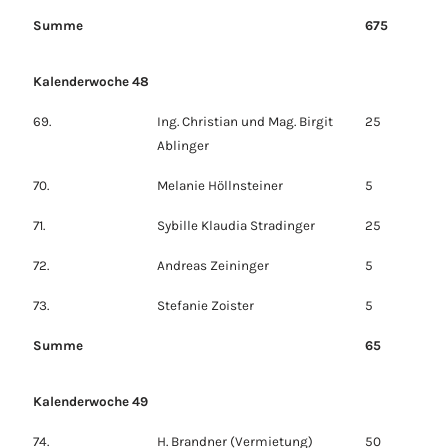
Summe
675
Kalenderwoche 48
69.
Ing. Christian und Mag. Birgit
25
Ablinger
70.
Melanie Höllnsteiner
5
71.
Sybille Klaudia Stradinger
25
72.
Andreas Zeininger
5
73.
Stefanie Zoister
5
Summe
65
Kalenderwoche 49
74.
H. Brandner (Vermietung)
50