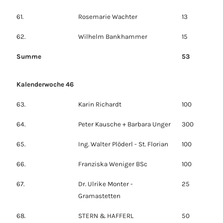
61.
Rosemarie Wachter
13
62.
Wilhelm Bankhammer
15
Summe
53
Kalenderwoche 46
63.
Karin Richardt
100
64.
Peter Kausche + Barbara Unger
300
65.
Ing. Walter Plöderl - St. Florian
100
66.
Franziska Weniger BSc
100
67.
Dr. Ulrike Monter -
25
Gramastetten
68.
STERN & HAFFERL
50