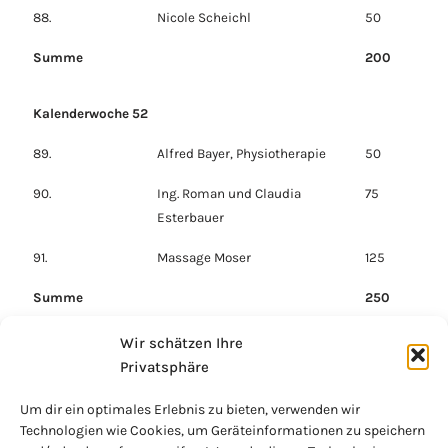
88.
Nicole Scheichl
50
Summe
200
Kalenderwoche 52
89.
Alfred Bayer, Physiotherapie
50
90.
Ing. Roman und Claudia
75
Esterbauer
91.
Massage Moser
125
Summe
250
Wir schätzen Ihre
Gesamtsumme
4.645
Privatsphäre
2023
Um dir ein optimales Erlebnis zu bieten, verwenden wir
Technologien wie Cookies, um Geräteinformationen zu speichern
4.645 Bäume entsprechen einer