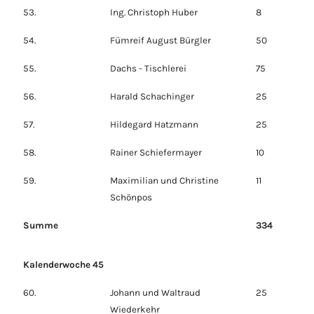
53.
Ing. Christoph Huber
8
54.
Fümreif August Bürgler
50
55.
Dachs - Tischlerei
75
56.
Harald Schachinger
25
57.
Hildegard Hatzmann
25
58.
Rainer Schiefermayer
10
59.
Maximilian und Christine
11
Schönpos
Summe
334
Kalenderwoche 45
60.
Johann und Waltraud
25
Wiederkehr