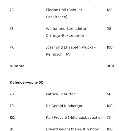
75.
Florian Doll (Schüler
125
Seekirchen)
76.
Walter und Bernadette
25
Ortmayr-Eckerstorfer
77.
Josef und Elisabeth Prückl –
100
Reinbach i. M.
Summe
300
Kalenderwoche 50
78.
Patrick Schütter
50
79.
Dr. Gerald Kitzberger
100
80.
Karl Fröschl (Nikolausbesuche)
75
81.
Erhard Reichsthaler, Kirchdorf
100