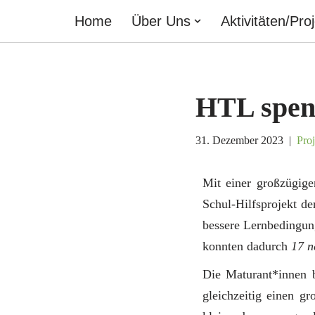
Home
Über Uns
Aktivitäten/Pro
Zum
Inhalt
springen
HTL spend
31. Dezember 2023
Proj
Mit einer großzügig
Schul-Hilfsprojekt d
bessere Lernbedingun
konnten dadurch
17 n
Die Maturant*innen b
gleichzeitig einen g