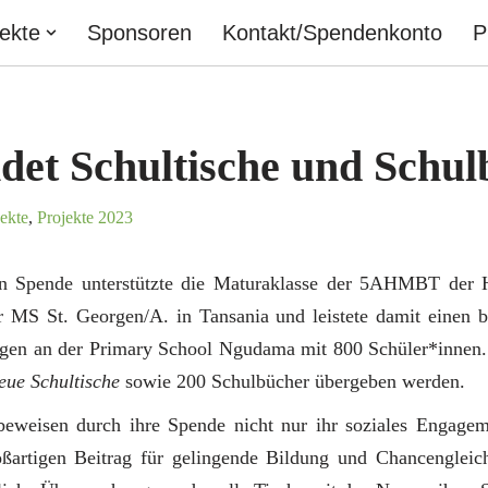
jekte
Sponsoren
Kontakt/Spendenkonto
P
et Schultische und Schul
ekte
,
Projekte 2023
en Spende unterstützte die Maturaklasse der 5AHMBT der
er MS St. Georgen/A. in Tansania und leistete damit einen b
gen an der Primary School Ngudama mit 800 Schüler*innen
eue Schultische
sowie 200 Schulbücher übergeben werden.
eweisen durch ihre Spende nicht nur ihr soziales Engageme
roßartigen Beitrag für gelingende Bildung und Chancengleich