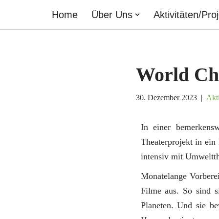
Home
Über Uns
Aktivitäten/Pro
Zum
Inhalt
springen
World Cha
30. Dezember 2023
Akti
In einer bemerkensw
Theaterprojekt in e
intensiv mit Umweltt
Monatelange Vorberei
Filme aus. So sind s
Planeten. Und sie be