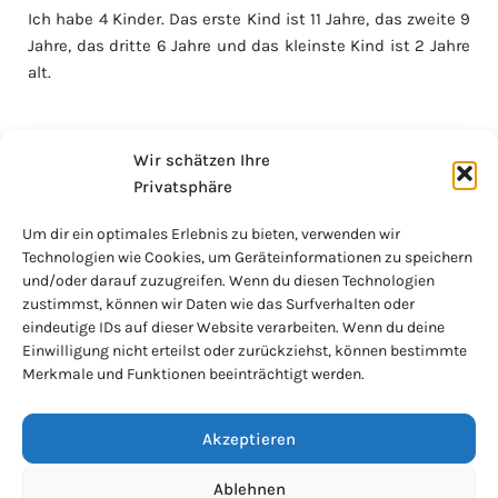
Ich habe 4 Kinder. Das erste Kind ist 11 Jahre, das zweite 9
Jahre, das dritte 6 Jahre und das kleinste Kind ist 2 Jahre
alt.
Hattest du eine Arbeit wie ihr geheiratet habt?
Wir schätzen Ihre
Ich bin immer wieder kleineren Beschäftigungen
Privatsphäre
nachgegangen.
Um dir ein optimales Erlebnis zu bieten, verwenden wir
Technologien wie Cookies, um Geräteinformationen zu speichern
Wie war die Hochzeit?
und/oder darauf zuzugreifen. Wenn du diesen Technologien
Wir sind nicht offiziell verheiratet, da es keine
zustimmst, können wir Daten wie das Surfverhalten oder
eindeutige IDs auf dieser Website verarbeiten. Wenn du deine
Hochzeitsgabe gegeben hat.
Einwilligung nicht erteilst oder zurückziehst, können bestimmte
Merkmale und Funktionen beeinträchtigt werden.
Akzeptieren
Ablehnen
Impressum
Datenschutz