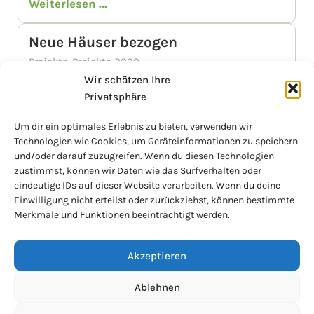
Weiterlesen ...
Neue Häuser bezogen
Projekte
,
Projekte 2020
Vorhergehender Bericht „Häuser für die
Wir schätzen Ihre
Ärmsten“ (auf das Bild klicken, um zum
Privatsphäre
Bericht zu kommen) Während am 25.1.2020 die
Um dir ein optimales Erlebnis zu bieten, verwenden wir
Ski-Stars in Kitzbühel mit rund 140 km/h die
Technologien wie Cookies, um Geräteinformationen zu speichern
Streif herunter rasten und von etwa 50.000
und/oder darauf zuzugreifen. Wenn du diesen Technologien
Zuschauern...
zustimmst, können wir Daten wie das Surfverhalten oder
Weiterlesen ...
eindeutige IDs auf dieser Website verarbeiten. Wenn du deine
Einwilligung nicht erteilst oder zurückziehst, können bestimmte
Merkmale und Funktionen beeinträchtigt werden.
Akzeptieren
Ablehnen
Impressum
Datenschutz
© 2026 Tumaini. All rights reserved.