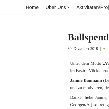
Home
Über Uns
Aktivitäten/Pro
Zum
Inhalt
springen
Ballspen
30. Dezember 2019
Akti
Unter dem Motto
„V
im Bezirk Vöcklabruck
Janine Baumann
(Le
und zu motivieren, d
Danke, liebe Janine,
Georgen/A.) so treu ge