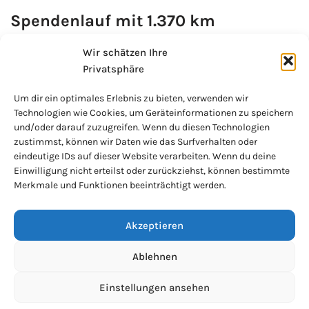
Spendenlauf mit 1.370 km
9. Mai 2024
Wir schätzen Ihre
Aktivitäten
,
Aktivitäten 2024
,
SchülerInnen schenken Hoffnung
Privatsphäre
Bei herrlichem Wetter liefen die Schülerinnen der MS/Dr.-
Um dir ein optimales Erlebnis zu bieten, verwenden wir
Karl-Köttl-Schule und „die Großen“ der VS St. Georgen im
Technologien wie Cookies, um Geräteinformationen zu speichern
Attergau am 2. Mai 2024 1.370 Kilometer für
und/oder darauf zuzugreifen. Wenn du diesen Technologien
zustimmst, können wir Daten wie das Surfverhalten oder
einen
Weiterlesen »
eindeutige IDs auf dieser Website verarbeiten. Wenn du deine
Einwilligung nicht erteilst oder zurückziehst, können bestimmte
Vortrag Karl Fröschl
Merkmale und Funktionen beeinträchtigt werden.
9. Mai 2024
Aktivitäten
,
Aktivitäten 2024
Akzeptieren
Karl Fröschl hielt am 26.4.2024 einen Multimedia-Vortrag
Ablehnen
über Nord-Norwegen im Gh Danter am Lichtenberg. Er zeigte
sein Können als Fotograf und präsentierte eindrucksvolle
Einstellungen ansehen
und stimmungsvolle
Weiterlesen »