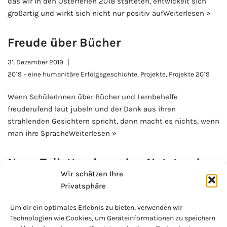
das wir in den Osterferien 2018 starteten, entwickelt sich
großartig und wirkt sich nicht nur positiv auf
Weiterlesen »
Freude über Bücher
31. Dezember 2019
2019 – eine humanitäre Erfolgsgeschichte
,
Projekte
,
Projekte 2019
Wenn SchülerInnen über Bücher und Lernbehelfe
freuderufend laut jubeln und der Dank aus ihren
strahlenden Gesichtern spricht, dann macht es nichts, wenn
man ihre Sprache
Weiterlesen »
Neue Toiletten beenden Notstand
Wir schätzen Ihre
31. Dezember 2019
Privatsphäre
2019 – eine humanitäre Erfolgsgeschichte
,
Projekte
,
Projekte 2019
Um dir ein optimales Erlebnis zu bieten, verwenden wir
Für die 800 Schülerinnen an der NGUDAMA PRIMARY SCHOOL
Technologien wie Cookies, um Geräteinformationen zu speichern